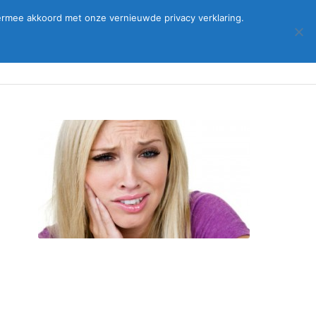
Tel:
0180 - 61 52 52
| E-Mail:
info@tk-barendrecht.nl
ermee akkoord met onze vernieuwde privacy verklaring.
gheid
Vacatures
Foto’s
Privacyverklaring