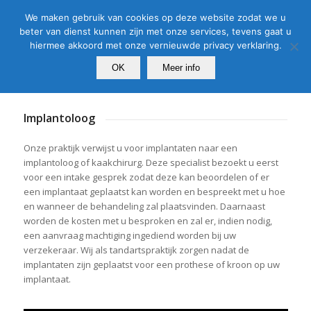
Tel:
0180 - 61 52 52
| E-Mail:
info@tk-barendrecht.nl
We maken gebruik van cookies op deze website zodat we u
beter van dienst kunnen zijn met onze services, tevens gaat u
hiermee akkoord met onze vernieuwde privacy verklaring.
OK
Meer info
Implantoloog
Onze praktijk verwijst u voor implantaten naar een
implantoloog of kaakchirurg. Deze specialist bezoekt u eerst
voor een intake gesprek zodat deze kan beoordelen of er
een implantaat geplaatst kan worden en bespreekt met u hoe
en wanneer de behandeling zal plaatsvinden. Daarnaast
worden de kosten met u besproken en zal er, indien nodig,
een aanvraag machtiging ingediend worden bij uw
verzekeraar. Wij als tandartspraktijk zorgen nadat de
implantaten zijn geplaatst voor een prothese of kroon op uw
implantaat.